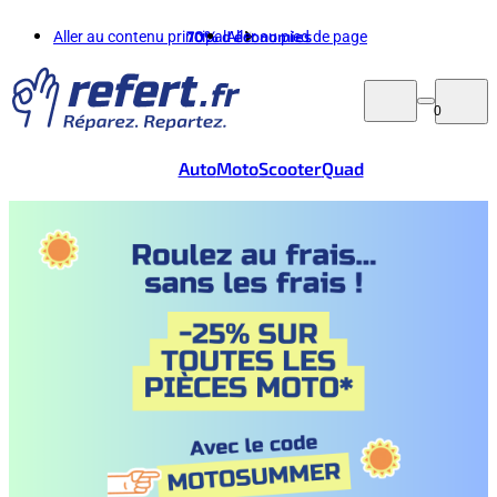
Aller au contenu principal
70%
d'économies
Aller au pied de page
0
Auto
Moto
Scooter
Quad