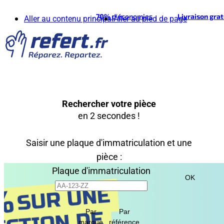
70%
d'économies
Livraison gra
Aller au contenu principal
Aller au pied de page
Rechercher votre pièce
en 2 secondes !
Saisir une plaque d'immatriculation et une
pièce :
Plaque d'immatriculation
OK
Par
Par
marque
référence