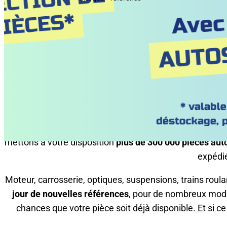
Pièces auto d’oc
dema
Trouver la bonne
pièce auto d’occasion
, c’est souve
mettons à votre disposition
plus de 300 000 pièces aut
expédi
Moteur, carrosserie, optiques, suspensions, trains roul
jour de nouvelles références
, pour de nombreux modè
chances que votre pièce soit déjà disponible. Et si ce