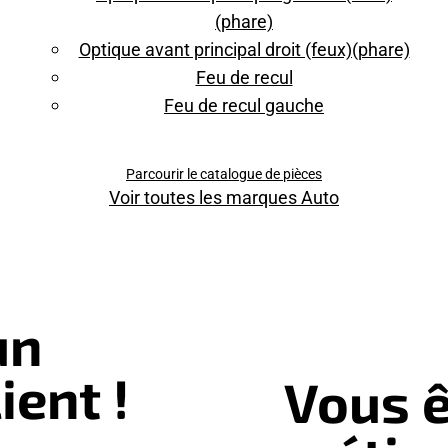
(phare)
Optique avant principal droit (feux)(phare)
Feu de recul
Feu de recul gauche
Parcourir le catalogue de pièces
Voir toutes les marques Auto
un
ient !
Vous ê