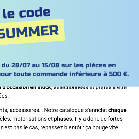
casion les plus
ndées
nt une question de précision. Chez
Refert.fr
, nous
o d’occasion en stock
, sélectionnées et prêtes à être
ées.
ants, accessoires… Notre catalogue s’enrichit
chaque
les, motorisations et
phases
. Il y a donc de fortes
 n’est pas le cas, repassez bientôt : ça bouge vite.