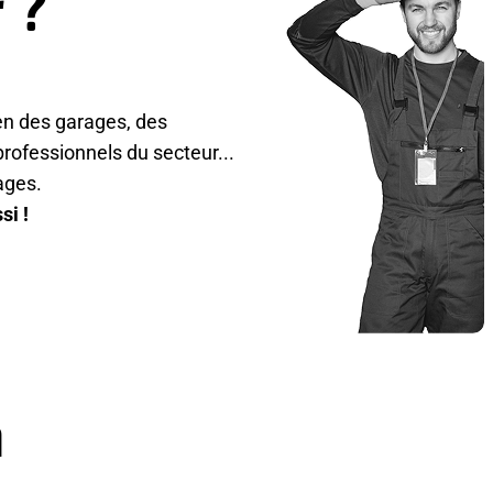
 ?
en des garages, des
rofessionnels du secteur...
ages.
si !
n