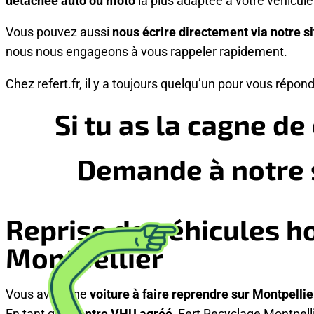
Vous pouvez aussi
nous écrire directement via notre si
nous nous engageons à vous rappeler rapidement.
Chez refert.fr, il y a toujours quelqu’un pour vous répond
Si tu
as la cagne de 
Demande à notre s
Reprise de véhicules h
Montpellier
Vous avez une
voiture à faire reprendre sur Montpellie
En tant que
centre VHU agréé
, Fert Recyclage Montpell