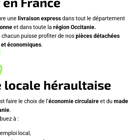
t en France
re une
livraison express
dans tout le département
bonne
et dans toute la
région Occitanie.
e chacun puisse profiter de nos
pièces détachées
s et économiques
.
 locale héraultaise
st faire le choix de l’
économie circulaire
et du
made
anie
.
buez à :
’emploi local,