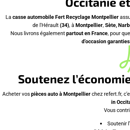
Occitanie e
La
casse automobile Fert Recyclage Montpellier
assu
de l'Hérault
(34)
, à
Montpellier
,
Sète, Nar
Nous livrons également
partout en France
, pour qu
d’occasion garantie
Soutenez l’économie
Acheter vos
pièces auto à Montpellier
chez refert.fr, c’e
in Occit
Vous contri
Soutenir l