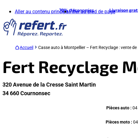
70%
d'économies
Livraison gra
Aller au contenu principal
Aller au pied de page
Accueil
Casse auto à Montpellier – Fert Recyclage : vente d
Fert Recyclage M
320 Avenue de la Cresse Saint Martin
34 660 Cournonsec
Pièces auto :
04 
Pièces moto :
04