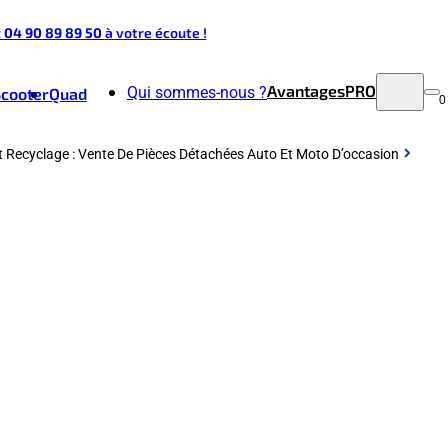
t 04 90 89 89 50
à votre écoute !
Avantages
PRO
Qui sommes-nous ?
Scooter
Quad
0
t Recyclage : Vente De Pièces Détachées Auto Et Moto D’occasion