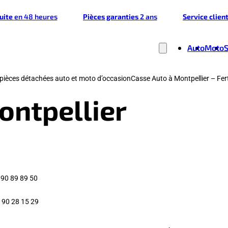
tuite
en 48 heures
Pièces garanties
2 ans
Service clien
Auto
Moto
e pièces détachées auto et moto d’occasion
Casse Auto à Montpellier – Fer
ontpellier
90 89 89 50
 90 28 15 29