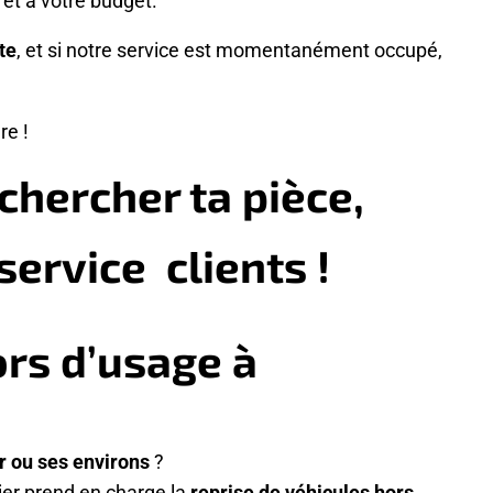
te
, et si notre service est momentanément occupé,
re !
chercher ta pièce,
ervice clients !
ors d’usage à
r ou ses environs
?
ier prend en charge la
reprise de véhicules hors