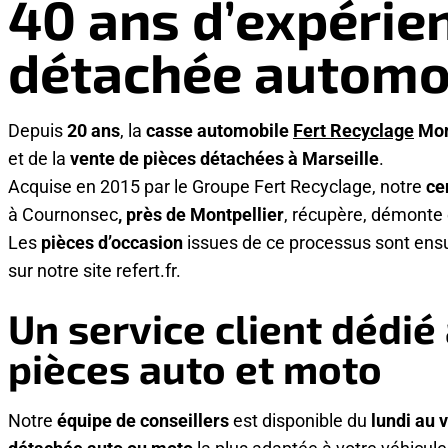
40 ans d’expérien
détachée automo
Depuis
20 ans
, la
casse automobile
Fert Recyclage
Mon
et de la
vente de pièces détachées à Marseille
.
Acquise
en 2015 par le Groupe Fert Recyclage, notre
ce
à Cournonsec
, près de Montpellier
, récupère, démonte 
Les
pièces d’occasion
issues de ce processus sont ensu
sur notre site refert.fr.
Un service client dédié
pièces auto et moto
Notre
équipe de conseillers
est disponible du
lundi au 
détachée auto ou moto
la plus adaptée à votre véhicule