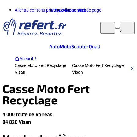
Aller au contenu principal
70%
d'économies
Aller au pied de page
0
Auto
Moto
Scooter
Quad
Accueil
Casse Moto Fert Recyclage
Casse Moto Fert Recyclage
Visan
Visan
Casse Moto Fert
Recyclage
4 000 route de Valréas
84 820 Visan